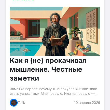
Как я (не) прокачивал
мышление. Честные
заметки
Заметка первая: почему я не покупал книжки «как
стать успешным» Мне повезло. Или не повезло —
как посмотреть. В девяностые, когда книжки «как
Talik
10 апреля 2026
стать успешным», «как разбогатеть», «как стать...