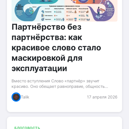
Партнёрство без
партнёрства: как
красивое слово стало
маскировкой для
эксплуатации
Вместо вступления Слово «партнёр» звучит
красиво. Оно обещает равноправие, общность
интересов, совместное участие в прибыли и рисках.
Talik
17 апреля 2026
В фильмах герой получает предложение стать
партнёром — и это...
БЛОГОВОСТЬ